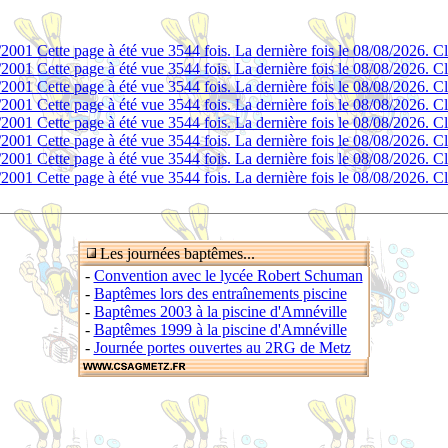
Les journées baptêmes...
-
Convention avec le lycée Robert Schuman
-
Baptêmes lors des entraînements piscine
-
Baptêmes 2003 à la piscine d'Amnéville
-
Baptêmes 1999 à la piscine d'Amnéville
-
Journée portes ouvertes au 2RG de Metz